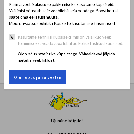
Parima veebikülastuse pakkumiseks kasutame küpsiseid.
Vaikimisi nõustub teie veebilehitseja nendega. Soovi korral
saate oma eelistusi muuta.
Meie privaatsuspoliitika
Küpsiste kasutamise tingimused
Virtus Euroopa suvemängud 2026
Kasutame tehnilisi küpsiseid, mis on vajalikud veebi
Toimumise aeg:
03.07.2026 - 12.07.2026
toimimiseks. Seadusega lubatud kohustuslikud küpsised.
Koht:
Bydgoszcz, Poola
Olen nõus statistika küpsistega. Võimaldavad jälgida
näiteks veebiliiklust.
Olen nõus ja salvestan
Ujumine kõigile!